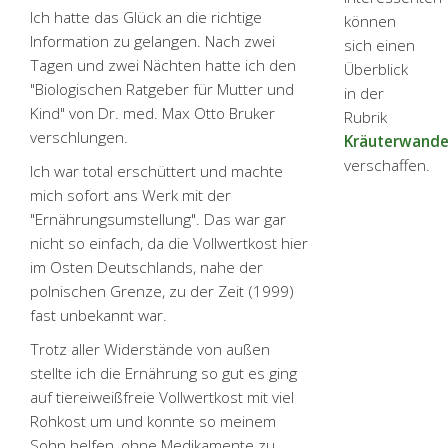
Ich hatte das Glück an die richtige
können
Information zu gelangen. Nach zwei
sich einen
Tagen und zwei Nächten hatte ich den
Überblick
"Biologischen Ratgeber für Mutter und
in der
Kind" von Dr. med. Max Otto Bruker
Rubrik
verschlungen.
Kräuterwand
verschaffen.
Ich war total erschüttert und machte
mich sofort ans Werk mit der
"Ernährungs­umstellung". Das war gar
nicht so einfach, da die Vollwertkost hier
im Osten Deutschlands, nahe der
polnischen Grenze, zu der Zeit (1999)
fast unbekannt war.
Trotz aller Widerstände von außen
stellte ich die Ernährung so gut es ging
auf tier­eiweiß­freie Vollwertkost mit viel
Rohkost um und konnte so meinem
Sohn helfen, ohne Medikamente zu